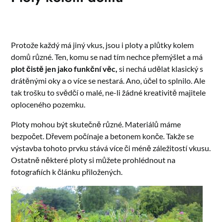
Protože každý má jiný vkus, jsou i ploty a plůtky kolem
domů různé. Ten, komu se nad tím nechce přemýšlet a má
plot čistě jen jako funkční věc,
si nechá udělat klasický s
drátěnými oky a o více se nestará. Ano, účel to splnilo. Ale
tak trošku to svědčí o malé, ne-li žádné kreativitě majitele
oploceného pozemku.
Ploty mohou být skutečně různé. Materiálů máme
bezpočet. Dřevem počínaje a betonem konče. Takže se
výstavba tohoto prvku stává více či méně záležitostí vkusu.
Ostatně některé ploty si můžete prohlédnout na
fotografiích k článku přiložených.