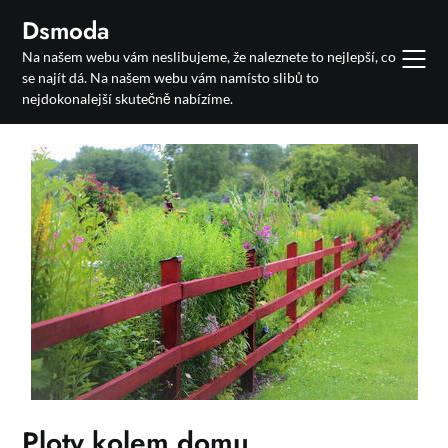
Skip
Dsmoda
to
Na našem webu vám neslibujeme, že naleznete to nejlepší, co
content
se najít dá. Na našem webu vám namísto slibů to
nejdokonalejší skutečně nabízíme.
Ploty kolem domu