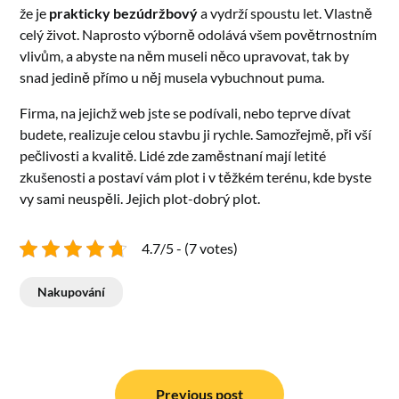
že je
prakticky bezúdržbový
a vydrží spoustu let. Vlastně
celý život. Naprosto výborně odolává všem povětrnostním
vlivům, a abyste na něm museli něco upravovat, tak by
snad jedině přímo u něj musela vybuchnout puma.
Firma, na jejichž web jste se podívali, nebo teprve dívat
budete, realizuje celou stavbu ji rychle. Samozřejmě, při vší
pečlivosti a kvalitě. Lidé zde zaměstnaní mají letité
zkušenosti a postaví vám plot i v těžkém terénu, kde byste
vy sami neuspěli. Jejich plot-dobrý plot.
4.7/5 - (7 votes)
Nakupování
Navigace
Previous post