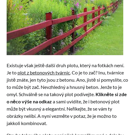
Existuje však ještě další druh plotu, který na fotkách není.
Je to
plot z betonových tvárnic
. Co je to zač? Inu, tvárnice
jistě znáte, jen tyto jsou z betonu. Ano, jistě si pomyslíte, co
to může být zač. Nevzhledný a hnusný beton. Jenže to je
omyl. Schválně se na takový plot podívejte.
Klikněte si zde
o něco výše na odkaz
a sami uvidíte, že i betonový plot
může být vkusný a elegantní. Neříkejte, že se vám ty
obrázky nelíbí. A nyní vezměte v potaz, že je možno to
jakkoli kombinovat.