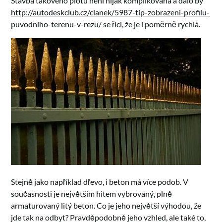
Stavba takového plotu není nijak komplikovaná a dalo by
http://autodeskclub.cz/clanek/5987-tip-zobrazeni-profilu-
puvodniho-terenu-v-rezu/
se říci, že je i poměrně rychlá.
Stejně jako například dřevo, i beton má více podob. V
současnosti je největším hitem vybrovaný, plně
armaturovaný litý beton. Co je jeho největší výhodou, že
jde tak na odbyt? Pravděpodobně jeho vzhled, ale také to,