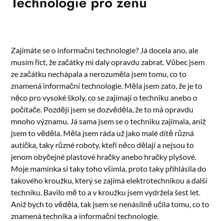
Technologie pro ženu
Zajímáte se o informační technologie? Já docela ano, ale
musím říct, že začátky mi daly opravdu zabrat. Vůbec jsem
ze začátku nechápala a nerozuměla jsem tomu, co to
znamená informační technologie. Měla jsem zato, že je to
něco pro vysoké školy, co se zajímají o techniku anebo o
počítače. Později jsem se dozvěděla, že to má opravdu
mnoho významu. Já sama jsem se o techniku zajímala, aniž
jsem to věděla. Měla jsem ráda už jako malé dítě různá
autíčka, taky různé roboty, kteří něco dělají a nejsou to
jenom obyčejné plastové hračky anebo hračky plyšové.
Moje maminka si taky toho všimla, proto taky přihlásila do
takového kroužku, který se zajímá elektrotechnikou a další
techniku. Bavilo mě to a v kroužku jsem vydržela šest let.
Aniž bych to věděla, tak jsem se nenásilně učila tomu, co to
znamená technika a informační technologie.