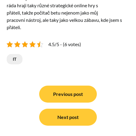
ráda hraji taky různé strategické online hry s
přáteli, takže počítač betu nejenom jako můj
pracovní nástroj, ale taky jako velkou zábavu, kde jsem s
přáteli.
4.5/5 - (6 votes)
IT
Navigace
pro
Previous post
příspěvek
Next post