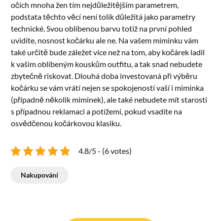
očích mnoha žen tím nejdůležitějším parametrem,
podstata těchto věcí není tolik důležitá jako parametry
technické. Svou oblíbenou barvu totiž na první pohled
uvidíte, nosnost kočárku ale ne. Na vašem miminku vám
také určitě bude záležet více než na tom, aby kočárek ladil
k vašim oblíbeným kouskům outfitu, a tak snad nebudete
zbytečně riskovat. Dlouhá doba investovaná při výběru
kočárku se vám vrátí nejen se spokojeností vaší i miminka
(případně několik miminek), ale také nebudete mít starosti
s případnou reklamaci a potížemi, pokud vsadíte na
osvědčenou kočárkovou klasiku.
4.8/5 - (6 votes)
Nakupování
Navigace