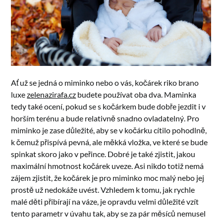
Ať už se jedná o miminko nebo o vás, kočárek riko brano
luxe
zelenazirafa.cz
budete používat oba dva. Maminka
tedy také ocení, pokud se s kočárkem bude dobře jezdit i v
horším terénu a bude relativně snadno ovladatelný. Pro
miminko je zase důležité, aby se v kočárku cítilo pohodlně,
k čemuž přispívá pevná, ale měkká vložka, ve které se bude
spinkat skoro jako v peřince. Dobré je také zjistit, jakou
maximální hmotnost kočárek uveze. Asi nikdo totiž nemá
zájem zjistit, že kočárek je pro miminko moc malý nebo jej
prostě už nedokáže uvést. Vzhledem k tomu, jak rychle
malé děti přibírají na váze, je opravdu velmi důležité vzít
tento parametr v úvahu tak, aby se za pár měsíců nemusel