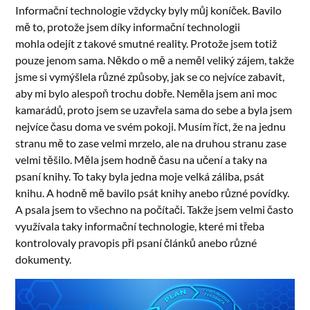
Informační technologie vždycky byly můj koníček. Bavilo
mě to, protože jsem díky informační technologii
mohla odejít z takové smutné reality. Protože jsem totiž
pouze jenom sama. Někdo o mě a neměl veliký zájem, takže
jsme si vymýšlela různé způsoby, jak se co nejvíce zabavit,
aby mi bylo alespoň trochu dobře. Neměla jsem ani moc
kamarádů, proto jsem se uzavřela sama do sebe a byla jsem
nejvíce času doma ve svém pokoji. Musím říct, že na jednu
stranu mě to zase velmi mrzelo, ale na druhou stranu zase
velmi těšilo. Měla jsem hodně času na učení a taky na
psaní knihy. To taky byla jedna moje velká záliba, psát
knihu. A hodně mě bavilo psát knihy anebo různé povídky.
A psala jsem to všechno na počítači. Takže jsem velmi často
využívala taky informační technologie, které mi třeba
kontrolovaly pravopis při psaní článků anebo různé
dokumenty.