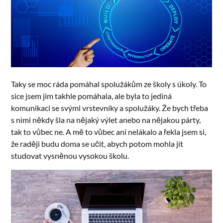
Taky se moc ráda pomáhal spolužákům ze školy s úkoly. To
sice jsem jim takhle pomáhala, ale byla to jediná
komunikaci se svými vrstevníky a spolužáky. Že bych třeba
s nimi někdy šla na nějaký výlet anebo na nějakou párty,
tak to vůbec ne. A mě to vůbec ani nelákalo a řekla jsem si,
že raději budu doma se učit, abych potom mohla jít
studovat vysněnou vysokou školu.