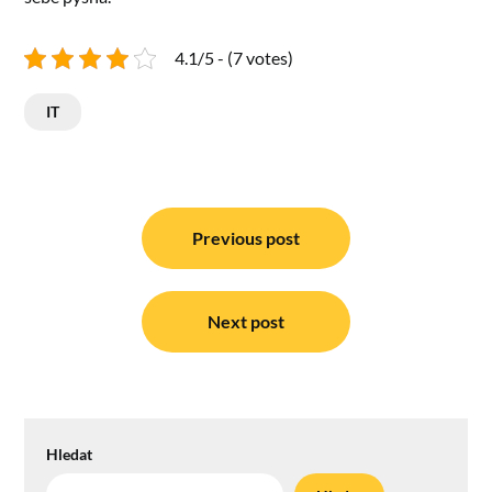
4.1/5 - (7 votes)
IT
Navigace
pro
Previous post
příspěvek
Next post
Hledat