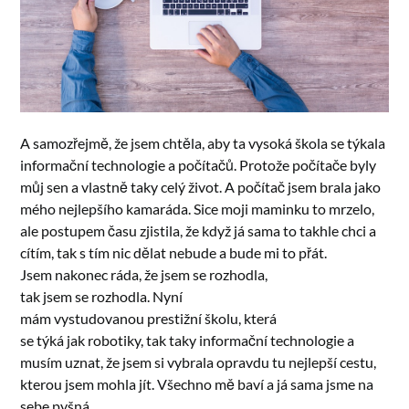
A samozřejmě, že jsem chtěla, aby ta vysoká škola se týkala
informační technologie a počítačů. Protože počítače byly
můj sen a vlastně taky celý život. A počítač jsem brala jako
mého nejlepšího kamaráda. Sice moji maminku to mrzelo,
ale postupem času zjistila, že když já sama to takhle chci a
cítím, tak s tím nic dělat nebude a bude mi to přát.
Jsem nakonec ráda, že jsem se rozhodla,
tak jsem se rozhodla. Nyní
mám vystudovanou prestižní školu, která
se týká jak robotiky, tak taky informační technologie a
musím uznat, že jsem si vybrala opravdu tu nejlepší cestu,
kterou jsem mohla jít. Všechno mě baví a já sama jsme na
sebe pyšná.