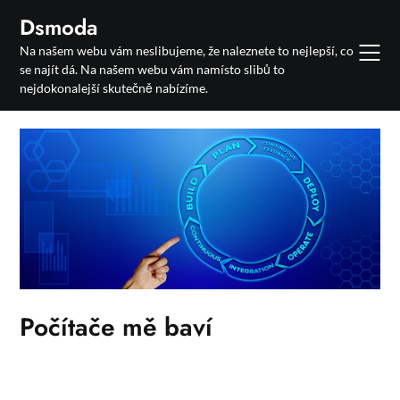
Skip
Dsmoda
to
Na našem webu vám neslibujeme, že naleznete to nejlepší, co
content
se najít dá. Na našem webu vám namísto slibů to
nejdokonalejší skutečně nabízíme.
Počítače mě baví