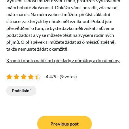
Vyřízení žádosti můžete svěřit mně, protože s vyřizováním
mám bohaté zkušenosti. Dokážu vám i poradit, zda na něj
máte nárok. Na mém webu si můžete přečíst základní
situace, za kterých by nárok měl vzniknout. Pokud jste
přesvědčeni o tom, že byste dávku měli získat, můžeme
podat žádost a vy se můžete těšit na zvýšení rodinných
příjmů. O příspěvek si můžete žádat až 6 měsíců zpětně,
takže nemusíte žádat okamžitě.
Kromě tohoto nabízím i překlady z němčiny a do němčiny.
4.4/5 - (9 votes)
Podnikání
Navigace
pro
Previous post