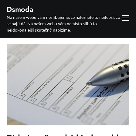
Skip
Dsmoda
to
Na našem webu vám neslibujeme, že naleznete to nejlepší, co
content
se najít dá. Na našem webu vám namísto slibů to
nejdokonalejší skutečně nabízíme.