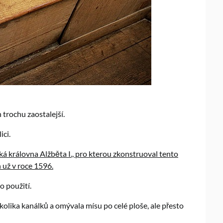
 trochu zaostalejší.
ici.
á královna Alžběta I., pro kterou zkonstruoval tento
 už v roce 1596.
o použití.
kolika kanálků a omývala mísu po celé ploše, ale přesto