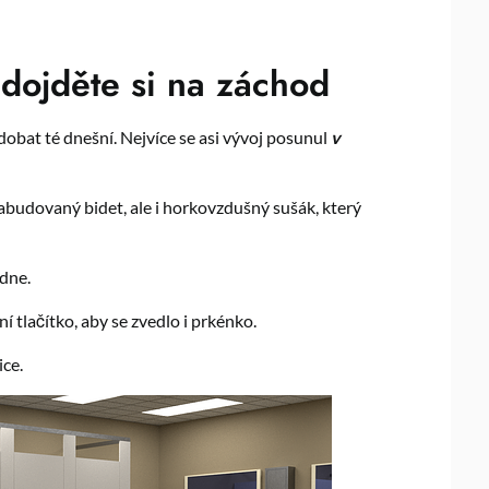
dojděte si na záchod
odobat té dnešní. Nejvíce se asi vývoj posunul
v
abudovaný bidet, ale i horkovzdušný sušák, který
dne.
 tlačítko, aby se zvedlo i prkénko.
ce.