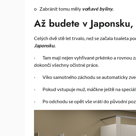
o
Zabránit tomu měly
voňavé byliny.
Až budete v Japonsku, 
Celých dvě stě let trvalo, než se začala toaleta p
Japonsku.
·
Tam mají nejen vyhřívané prkénko a rovnou z
dokončí všechny očistné práce.
·
Víko samotného záchodu se automaticky zve
·
Pokud vstupuje muž, máčkne ještě na speciální
·
Po odchodu se opět vše vrátí do původní pozi