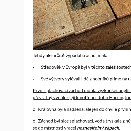
Tehdy ale určitě vypadal trochu jinak.
·
Středověk v Evropě byl v těchto záležitostech
·
Své výtvory vylévali lidé z nočníků přímo na ul
První splachovací záchod mohla vyzkoušet anglick
převratný vynález její kmotřenec John Harrington
o
Královna byla nadšená, ale jen do chvíle prvníh
o
Záchod byl sice splachovací, voda tryskala z ně
se do místnosti vracel
nesnesitelný zápach.