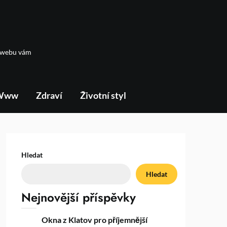
m webu vám
Www
Zdraví
Životní styl
Hledat
Hledat
Nejnovější příspěvky
Okna z Klatov pro příjemnější