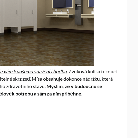
je vám k vašemu snažení i hudba.
Zvuková kulisa tekoucí
itelné skrz zeď. Mísa obsahuje dokonce nádržku, která
eho zdravotního stavu.
Myslím, že v budoucnu se
člověk potřebu a sám za ním přiběhne.