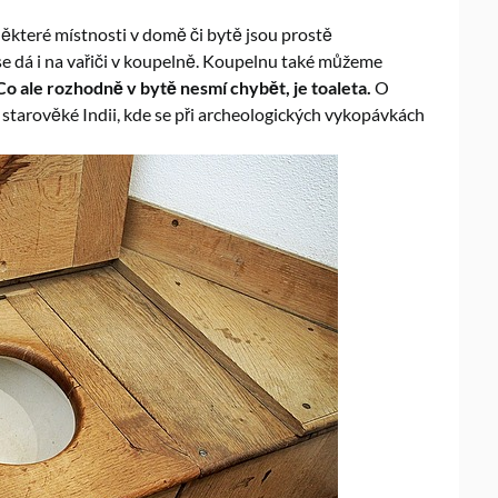
některé místnosti v domě či bytě jsou prostě
e dá i na vařiči v koupelně. Koupelnu také můžeme
Co ale rozhodně v bytě nesmí chybět, je toaleta.
O
ve starověké Indii, kde se při archeologických vykopávkách