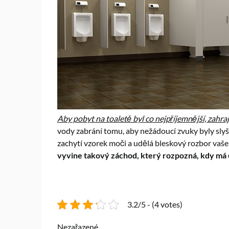
Aby pobyt na toaletě byl co nejpříjemnější, zahra
vody zabrání tomu, aby nežádoucí zvuky byly slyš
zachytí vzorek moči a udělá bleskový rozbor vaš
vyvine takový záchod, který rozpozná, kdy má 
3.2/5 - (4 votes)
Nezařazené