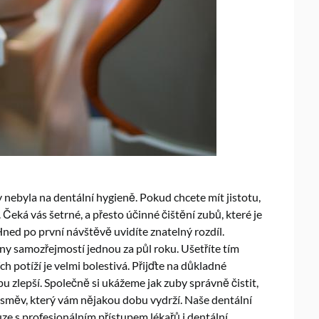
dy nebyla na dentální hygieně. Pokud chcete mít jistotu,
Čeká vás šetrné, a přesto účinné čištění zubů, které je
ned po první návštěvě uvidíte znatelný rozdíl.
y samozřejmostí jednou za půl roku. Ušetříte tím
h potíží je velmi bolestivá. Přijďte na důkladné
u zlepší. Společně si ukážeme jak zuby správně čistit,
úsměv, který vám nějakou dobu vydrží. Naše dentální
uze s profesionálním přístupem lékařů i dentální