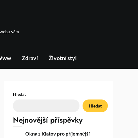
m webu vám
Www
Zdraví
Životní styl
Hledat
Hledat
Nejnovější příspěvky
Okna z Klatov pro příjemnější