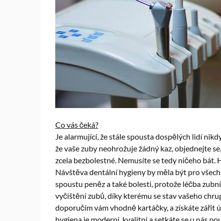
Co vás čeká?
Je alarmující, že stále spousta dospělých lidí nik
že vaše zuby neohrožuje žádný kaz, objednejte se. 
zcela bezbolestné. Nemusíte se tedy ničeho bát. H
Návštěva dentální hygieny by měla být pro všechn
spoustu peněz a také bolesti, protože léčba zubníc
vyčištění zubů, díky kterému se stav vašeho chrup
doporučím vám vhodně kartáčky, a získáte zářit 
hygiena je moderní, kvalitní a setkáte se u nás po