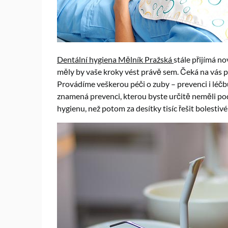
Dentální hygiena Mělník Pražská
stále přijímá n
měly by vaše kroky vést právě sem. Čeká na vás p
Provádíme veškerou péči o zuby – prevenci i léč
znamená prevenci, kterou byste určitě neměli podc
hygienu, než potom za desítky tisíc řešit bolestivé