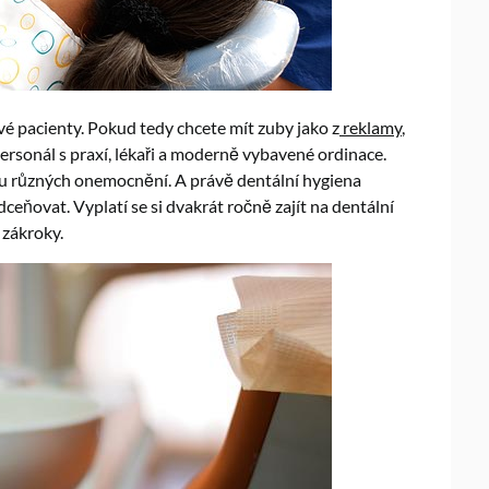
ové pacienty. Pokud tedy chcete mít zuby jako z
reklamy
,
ersonál s praxí, lékaři a moderně vybavené ordinace.
bu různých onemocnění. A právě dentální hygiena
eňovat. Vyplatí se si dvakrát ročně zajít na dentální
 zákroky.