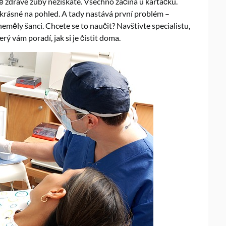
ně zdravé zuby nezískáte. Všechno začíná u kartáčku.
krásné na pohled. A tady nastává první problém –
neměly šanci. Chcete se to naučit? Navštivte specialistu,
rý vám poradí, jak si je čistit doma.